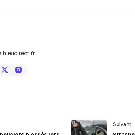
 bleudirect.fr
Suivant
 policiers blessés lors
Strasbo