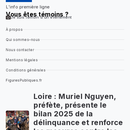
L'info première ligne
Vous êtes témoins ?
Je suis témoin d'un évènement
À propos
Qui sommes-nous
Nous contacter
Mentions légales
Conditions générales
FiguresPubliques.fr
Loire : Muriel Nguyen,
préfète, présente le
bilan 2025 de la
délinquance et renforce